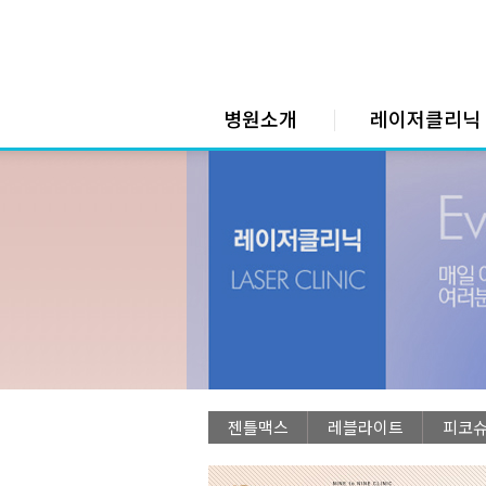
병원소개
레이저클리닉
젠틀맥스
레블라이트
피코