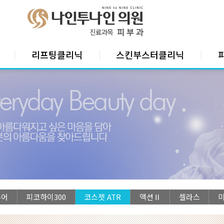
리프팅클리닉
스킨부스터클리닉
슈어
피코하이300
코스젯 ATR
액션Ⅱ
셀라스